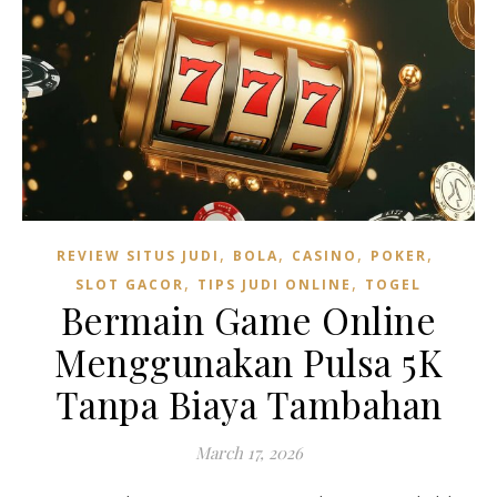
,
,
,
,
REVIEW SITUS JUDI
BOLA
CASINO
POKER
,
,
SLOT GACOR
TIPS JUDI ONLINE
TOGEL
Bermain Game Online
Menggunakan Pulsa 5K
Tanpa Biaya Tambahan
March 17, 2026