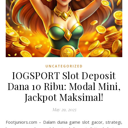
UNCATEGORIZED
IOGSPORT Slot Deposit
Dana 10 Ribu: Modal Mini,
Jackpot Maksimal!
May 29, 2025
Footjuniors.com – Dalam dunia game slot gacor, strategi,