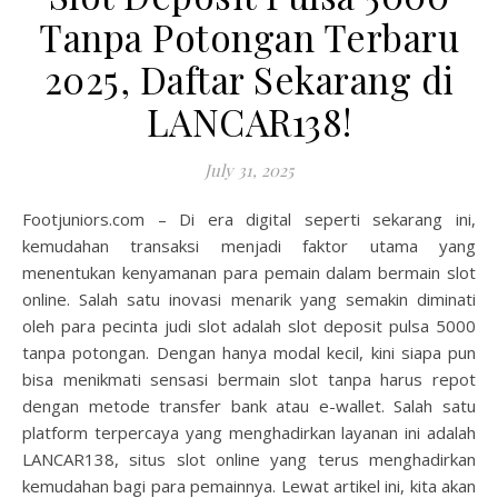
Tanpa Potongan Terbaru
2025, Daftar Sekarang di
LANCAR138!
July 31, 2025
Footjuniors.com – Di era digital seperti sekarang ini,
kemudahan transaksi menjadi faktor utama yang
menentukan kenyamanan para pemain dalam bermain slot
online. Salah satu inovasi menarik yang semakin diminati
oleh para pecinta judi slot adalah slot deposit pulsa 5000
tanpa potongan. Dengan hanya modal kecil, kini siapa pun
bisa menikmati sensasi bermain slot tanpa harus repot
dengan metode transfer bank atau e-wallet. Salah satu
platform terpercaya yang menghadirkan layanan ini adalah
LANCAR138, situs slot online yang terus menghadirkan
kemudahan bagi para pemainnya. Lewat artikel ini, kita akan