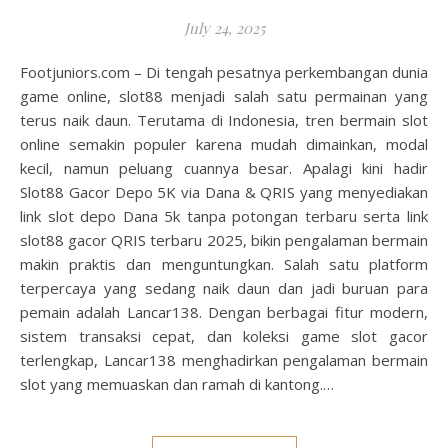
July 24, 2025
Footjuniors.com – Di tengah pesatnya perkembangan dunia
game online, slot88 menjadi salah satu permainan yang
terus naik daun. Terutama di Indonesia, tren bermain slot
online semakin populer karena mudah dimainkan, modal
kecil, namun peluang cuannya besar. Apalagi kini hadir
Slot88 Gacor Depo 5K via Dana & QRIS yang menyediakan
link slot depo Dana 5k tanpa potongan terbaru serta link
slot88 gacor QRIS terbaru 2025, bikin pengalaman bermain
makin praktis dan menguntungkan. Salah satu platform
terpercaya yang sedang naik daun dan jadi buruan para
pemain adalah Lancar138. Dengan berbagai fitur modern,
sistem transaksi cepat, dan koleksi game slot gacor
terlengkap, Lancar138 menghadirkan pengalaman bermain
slot yang memuaskan dan ramah di kantong.…