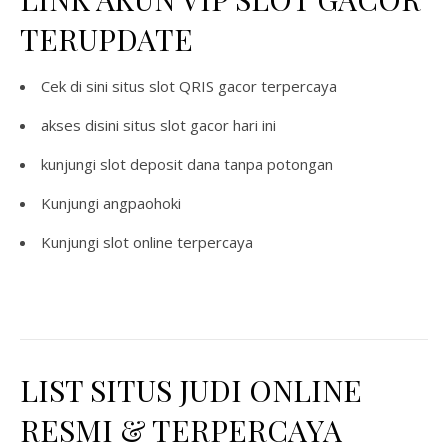
TERUPDATE
Cek di sini
situs slot QRIS gacor terpercaya
akses disini
situs slot gacor hari ini
kunjungi
slot deposit dana tanpa potongan
Kunjungi
angpaohoki
Kunjungi
slot online terpercaya
LIST SITUS JUDI ONLINE
RESMI & TERPERCAYA