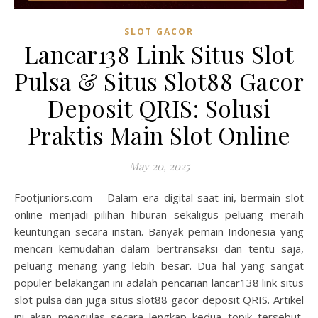
SLOT GACOR
Lancar138 Link Situs Slot
Pulsa & Situs Slot88 Gacor
Deposit QRIS: Solusi
Praktis Main Slot Online
May 20, 2025
Footjuniors.com – Dalam era digital saat ini, bermain slot
online menjadi pilihan hiburan sekaligus peluang meraih
keuntungan secara instan. Banyak pemain Indonesia yang
mencari kemudahan dalam bertransaksi dan tentu saja,
peluang menang yang lebih besar. Dua hal yang sangat
populer belakangan ini adalah pencarian lancar138 link situs
slot pulsa dan juga situs slot88 gacor deposit QRIS. Artikel
ini akan mengulas secara lengkap kedua topik tersebut,