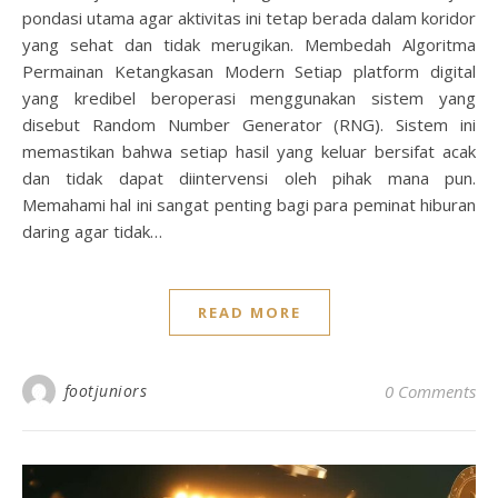
pondasi utama agar aktivitas ini tetap berada dalam koridor
yang sehat dan tidak merugikan. Membedah Algoritma
Permainan Ketangkasan Modern Setiap platform digital
yang kredibel beroperasi menggunakan sistem yang
disebut Random Number Generator (RNG). Sistem ini
memastikan bahwa setiap hasil yang keluar bersifat acak
dan tidak dapat diintervensi oleh pihak mana pun.
Memahami hal ini sangat penting bagi para peminat hiburan
daring agar tidak…
READ MORE
footjuniors
0 Comments