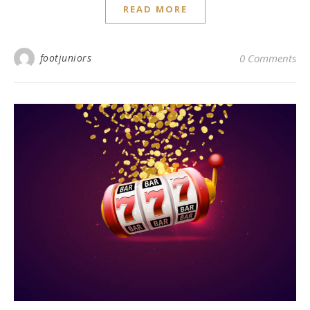
READ MORE
footjuniors
0 Comments