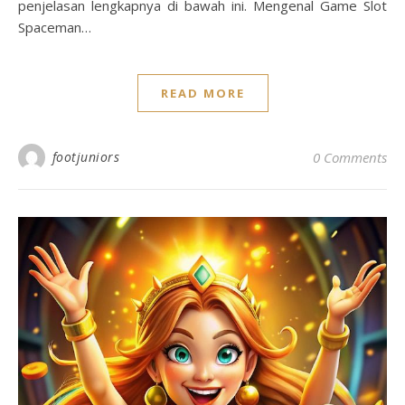
penjelasan lengkapnya di bawah ini. Mengenal Game Slot
Spaceman…
READ MORE
footjuniors
0 Comments