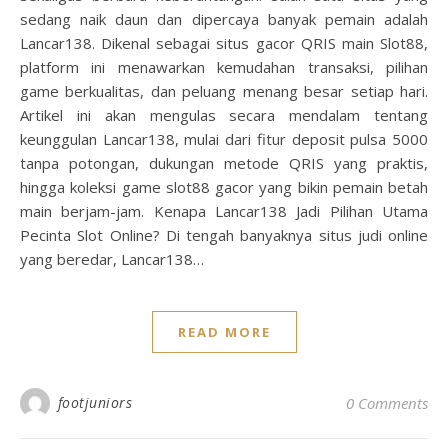
sedang naik daun dan dipercaya banyak pemain adalah
Lancar138. Dikenal sebagai situs gacor QRIS main Slot88,
platform ini menawarkan kemudahan transaksi, pilihan
game berkualitas, dan peluang menang besar setiap hari.
Artikel ini akan mengulas secara mendalam tentang
keunggulan Lancar138, mulai dari fitur deposit pulsa 5000
tanpa potongan, dukungan metode QRIS yang praktis,
hingga koleksi game slot88 gacor yang bikin pemain betah
main berjam-jam. Kenapa Lancar138 Jadi Pilihan Utama
Pecinta Slot Online? Di tengah banyaknya situs judi online
yang beredar, Lancar138…
READ MORE
footjuniors
0 Comments