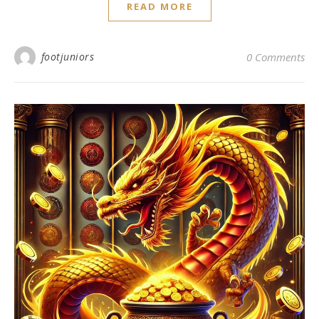
READ MORE
footjuniors
0 Comments