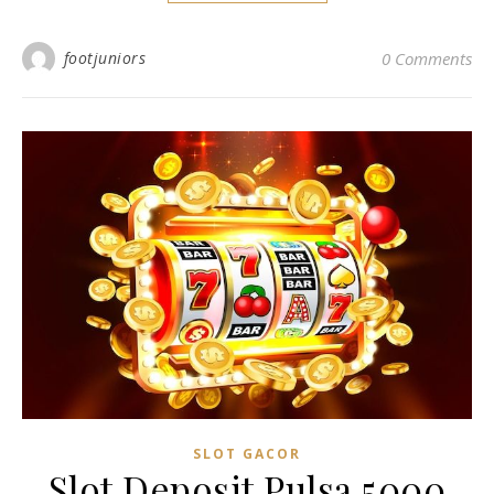
footjuniors
0 Comments
SLOT GACOR
Slot Deposit Pulsa 5000