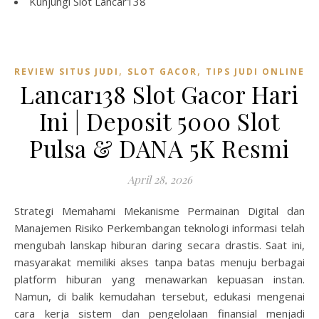
Kunjungi
Slot Lancar138
,
,
REVIEW SITUS JUDI
SLOT GACOR
TIPS JUDI ONLINE
Lancar138 Slot Gacor Hari
Ini | Deposit 5000 Slot
Pulsa & DANA 5K Resmi
April 28, 2026
Strategi Memahami Mekanisme Permainan Digital dan
Manajemen Risiko Perkembangan teknologi informasi telah
mengubah lanskap hiburan daring secara drastis. Saat ini,
masyarakat memiliki akses tanpa batas menuju berbagai
platform hiburan yang menawarkan kepuasan instan.
Namun, di balik kemudahan tersebut, edukasi mengenai
cara kerja sistem dan pengelolaan finansial menjadi