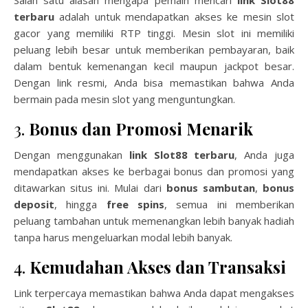
Salah satu alasan mengapa pemain mencari
link Slot88
terbaru
adalah untuk mendapatkan akses ke mesin slot
gacor yang memiliki RTP tinggi. Mesin slot ini memiliki
peluang lebih besar untuk memberikan pembayaran, baik
dalam bentuk kemenangan kecil maupun jackpot besar.
Dengan link resmi, Anda bisa memastikan bahwa Anda
bermain pada mesin slot yang menguntungkan.
3.
Bonus dan Promosi Menarik
Dengan menggunakan
link Slot88 terbaru
, Anda juga
mendapatkan akses ke berbagai bonus dan promosi yang
ditawarkan situs ini. Mulai dari
bonus sambutan
,
bonus
deposit
, hingga
free spins
, semua ini memberikan
peluang tambahan untuk memenangkan lebih banyak hadiah
tanpa harus mengeluarkan modal lebih banyak.
4.
Kemudahan Akses dan Transaksi
Link terpercaya memastikan bahwa Anda dapat mengakses