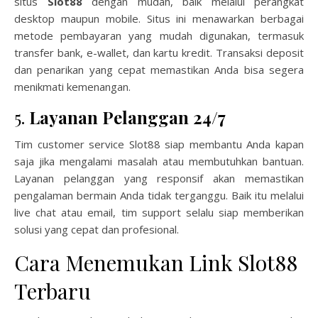
situs
Slot88
dengan mudah, baik melalui perangkat
desktop maupun mobile. Situs ini menawarkan berbagai
metode pembayaran yang mudah digunakan, termasuk
transfer bank, e-wallet, dan kartu kredit. Transaksi deposit
dan penarikan yang cepat memastikan Anda bisa segera
menikmati kemenangan.
5.
Layanan Pelanggan 24/7
Tim customer service Slot88 siap membantu Anda kapan
saja jika mengalami masalah atau membutuhkan bantuan.
Layanan pelanggan yang responsif akan memastikan
pengalaman bermain Anda tidak terganggu. Baik itu melalui
live chat atau email, tim support selalu siap memberikan
solusi yang cepat dan profesional.
Cara Menemukan Link Slot88
Terbaru