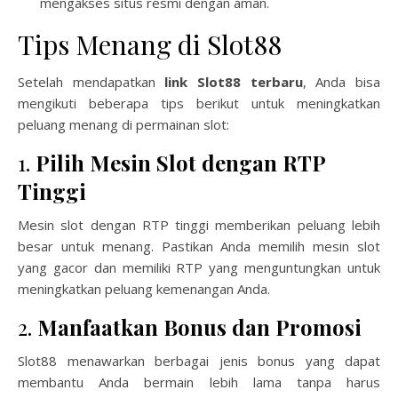
mengakses situs resmi dengan aman.
Tips Menang di Slot88
Setelah mendapatkan
link Slot88 terbaru
, Anda bisa
mengikuti beberapa tips berikut untuk meningkatkan
peluang menang di permainan slot:
1.
Pilih Mesin Slot dengan RTP
Tinggi
Mesin slot dengan RTP tinggi memberikan peluang lebih
besar untuk menang. Pastikan Anda memilih mesin slot
yang gacor dan memiliki RTP yang menguntungkan untuk
meningkatkan peluang kemenangan Anda.
2.
Manfaatkan Bonus dan Promosi
Slot88 menawarkan berbagai jenis bonus yang dapat
membantu Anda bermain lebih lama tanpa harus