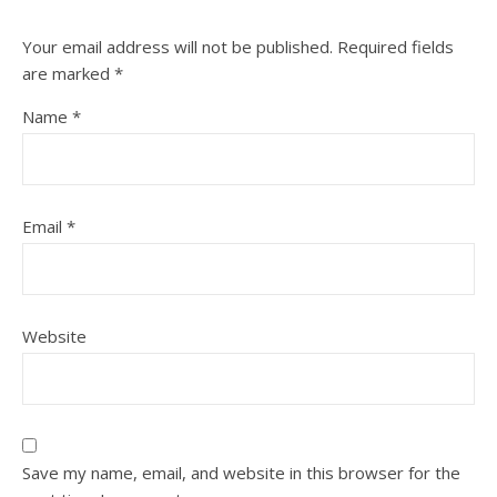
Your email address will not be published.
Required fields
are marked
*
Name
*
Email
*
Website
Save my name, email, and website in this browser for the