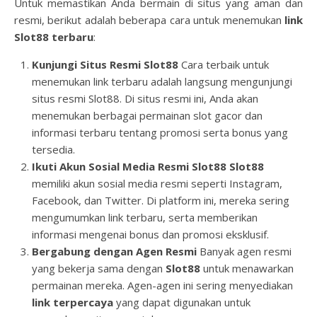
Untuk memastikan Anda bermain di situs yang aman dan
resmi, berikut adalah beberapa cara untuk menemukan
link
Slot88 terbaru
:
Kunjungi Situs Resmi Slot88
Cara terbaik untuk
menemukan link terbaru adalah langsung mengunjungi
situs resmi Slot88. Di situs resmi ini, Anda akan
menemukan berbagai permainan slot gacor dan
informasi terbaru tentang promosi serta bonus yang
tersedia.
Ikuti Akun Sosial Media Resmi Slot88
Slot88
memiliki akun sosial media resmi seperti Instagram,
Facebook, dan Twitter. Di platform ini, mereka sering
mengumumkan link terbaru, serta memberikan
informasi mengenai bonus dan promosi eksklusif.
Bergabung dengan Agen Resmi
Banyak agen resmi
yang bekerja sama dengan
Slot88
untuk menawarkan
permainan mereka. Agen-agen ini sering menyediakan
link terpercaya
yang dapat digunakan untuk