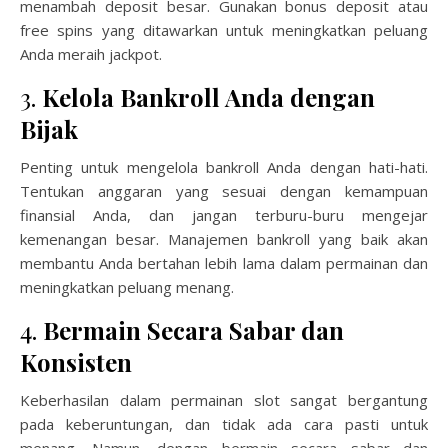
menambah deposit besar. Gunakan bonus deposit atau
free spins yang ditawarkan untuk meningkatkan peluang
Anda meraih jackpot.
3.
Kelola Bankroll Anda dengan
Bijak
Penting untuk mengelola bankroll Anda dengan hati-hati.
Tentukan anggaran yang sesuai dengan kemampuan
finansial Anda, dan jangan terburu-buru mengejar
kemenangan besar. Manajemen bankroll yang baik akan
membantu Anda bertahan lebih lama dalam permainan dan
meningkatkan peluang menang.
4.
Bermain Secara Sabar dan
Konsisten
Keberhasilan dalam permainan slot sangat bergantung
pada keberuntungan, dan tidak ada cara pasti untuk