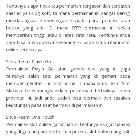
Tentunya siapa tidak tau permainan tergacor dan terpaten
saat ini yaitu pg soft. Di mana permainan ini sangat sering
mendatangkan kemenangan kepada para pemain atau
bettor yang ada. Di mana RTP permainan ini selalu
memberikan tinggi atau di atas rata rata. Tentunya anda
juga bisa mencobanya sekarang ini pada situs resmi slot
online terpercaya.
Situs Resmi Play’n Go
Permainan Play’n Go atau games slot yang ini juga
tentunya salah satu permainan yang di gemari pada
member member judi slot online. Di mana situs resmi Slot
Maxwin telah menghadirkan permainan terbaiknya pada
provider ini. Jadi anda sudah bisa bermain dan rasakan
keuntungan pada saat bermain di permainan ini.
Situs Resmi One Touch
Permainan slot online gacor hari ini tentunya sangat banyak
yang di gemari para bettor dan pecinta slot online uang asli.