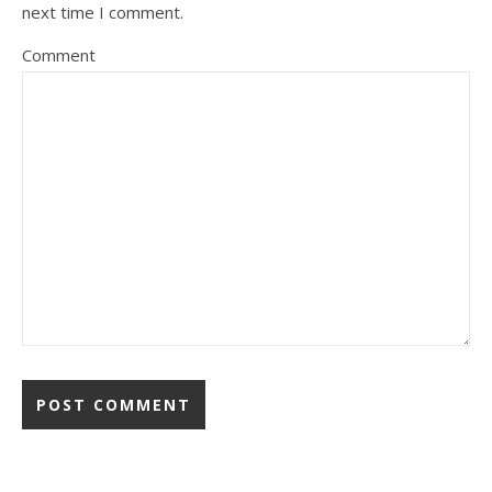
next time I comment.
Comment