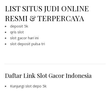
LIST SITUS JUDI ONLINE
RESMI & TERPERCAYA
deposit 5k
qris slot
slot gacor hari ini
slot deposit pulsa tri
Daftar Link Slot Gacor Indonesia
Kunjungi
slot depo 5k