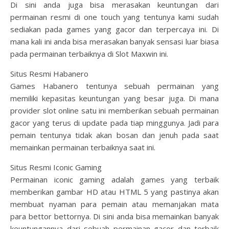
Di sini anda juga bisa merasakan keuntungan dari
permainan resmi di one touch yang tentunya kami sudah
sediakan pada games yang gacor dan terpercaya ini. Di
mana kali ini anda bisa merasakan banyak sensasi luar biasa
pada permainan terbaiknya di Slot Maxwin ini.
Situs Resmi Habanero
Games Habanero tentunya sebuah permainan yang
memiliki kepasitas keuntungan yang besar juga. Di mana
provider slot online satu ini memberikan sebuah permainan
gacor yang terus di update pada tiap minggunya. Jadi para
pemain tentunya tidak akan bosan dan jenuh pada saat
memainkan permainan terbaiknya saat ini.
Situs Resmi Iconic Gaming
Permainan iconic gaming adalah games yang terbaik
memberikan gambar HD atau HTML 5 yang pastinya akan
membuat nyaman para pemain atau memanjakan mata
para bettor bettornya. Di sini anda bisa memainkan banyak
keuntungannya dari sebuah permainan gacor dan terbaik