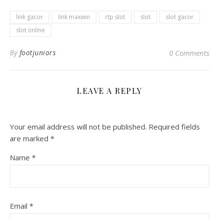
link gacor
link maxwin
rtp slot
slot
slot gacor
slot online
By
footjuniors
0 Comments
LEAVE A REPLY
Your email address will not be published.
Required fields
are marked
*
Name
*
Email
*