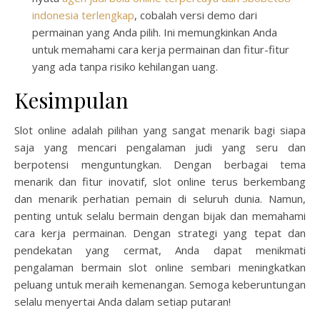
indonesia terlengkap
, cobalah versi demo dari
permainan yang Anda pilih. Ini memungkinkan Anda
untuk memahami cara kerja permainan dan fitur-fitur
yang ada tanpa risiko kehilangan uang.
Kesimpulan
Slot online adalah pilihan yang sangat menarik bagi siapa
saja yang mencari pengalaman judi yang seru dan
berpotensi menguntungkan. Dengan berbagai tema
menarik dan fitur inovatif, slot online terus berkembang
dan menarik perhatian pemain di seluruh dunia. Namun,
penting untuk selalu bermain dengan bijak dan memahami
cara kerja permainan. Dengan strategi yang tepat dan
pendekatan yang cermat, Anda dapat menikmati
pengalaman bermain slot online sembari meningkatkan
peluang untuk meraih kemenangan. Semoga keberuntungan
selalu menyertai Anda dalam setiap putaran!