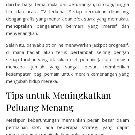
dari berbagai tema, mulai dari petualangan, mitologi, hingga
film dan acara TV terkenal. Setiap permainan dirancang
dengan grafis yang menarik dan efek suara yang memukau,
menciptakan pengalaman bermain yang imersif dan
menyenangkan.
Selain itu, banyak slot online menawarkan jackpot progresif,
di mana hadiah akan terus bertambah seiring dengan
setiap taruhan yang dilakukan oleh pemain. Jackpot ini bisa
mencapai jumlah yang sangat besar, memberikan
kesempatan bagi pemain untuk meraih kemenangan yang
mengubah hidup mereka.
Tips untuk Meningkatkan
Peluang Menang
Meskipun keberuntungan memainkan peran besar dalam
permainan slot, ada beberapa strategi yang dapat
membantu Anda meningkatkan peluang menang: