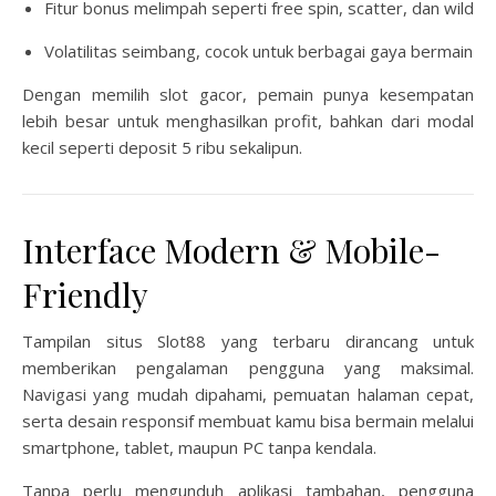
Fitur bonus melimpah seperti free spin, scatter, dan wild
Volatilitas seimbang, cocok untuk berbagai gaya bermain
Dengan memilih slot gacor, pemain punya kesempatan
lebih besar untuk menghasilkan profit, bahkan dari modal
kecil seperti deposit 5 ribu sekalipun.
Interface Modern & Mobile-
Friendly
Tampilan situs Slot88 yang terbaru dirancang untuk
memberikan pengalaman pengguna yang maksimal.
Navigasi yang mudah dipahami, pemuatan halaman cepat,
serta desain responsif membuat kamu bisa bermain melalui
smartphone, tablet, maupun PC tanpa kendala.
Tanpa perlu mengunduh aplikasi tambahan, pengguna