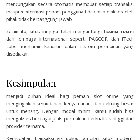
mencurigakan secara otomatis membuat setiap transaksi
maupun informasi pribadi pengguna tidak bisa diakses oleh
pihak tidak bertanggung jawab.
Selain itu, situs ini juga telah mengantongi
lisensi resmi
dari lembaga internasional seperti PAGCOR dan iTech
Labs, menjamin keadilan dalam sistem permainan yang
disediakan.
Kesimpulan
menjadi pilihan ideal bagi pemain slot online yang
menginginkan kemudahan, kenyamanan, dan peluang besar
untuk menang. Dengan modal minim, kamu sudah bisa
mengakses berbagai jenis permainan berkualitas tinggi dari
provider ternama.
Kemudahan transaksi via pulsa, tampilan situs modern,