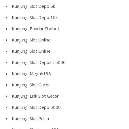
Kunjungi
Slot Depo 5k
Kunjungi
Slot Depo 10k
Kunjungi
Bandar Sbobet
Kunjungi
Slot Online
Kunjungi
Slot Online
Kunjungi
Slot Deposit 5000
Kunjungi
Megah138
Kunjungi
Slot Gacor
Kunjungi
Link Slot Gacor
Kunjungi
Slot Depo 5000
Kunjungi
Slot Pulsa