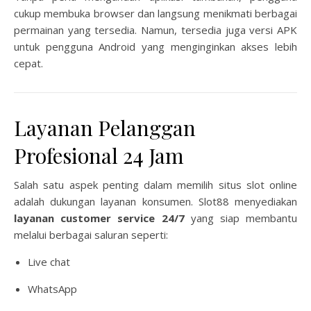
cukup membuka browser dan langsung menikmati berbagai
permainan yang tersedia. Namun, tersedia juga versi APK
untuk pengguna Android yang menginginkan akses lebih
cepat.
Layanan Pelanggan
Profesional 24 Jam
Salah satu aspek penting dalam memilih situs slot online
adalah dukungan layanan konsumen. Slot88 menyediakan
layanan customer service 24/7
yang siap membantu
melalui berbagai saluran seperti:
Live chat
WhatsApp