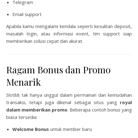
Telegram
Email support
Apabila kamu mengalami kendala seperti kesulitan deposit,
masalah login, atau informasi event, tim support siap
memberikan solusi cepat dan akurat.
Ragam Bonus dan Promo
Menarik
Slot88 tak hanya unggul dalam permainan dan kemudahan
transaksi, tetapi juga dikenal sebagai situs yang
royal
dalam memberikan promo
. Beberapa contoh bonus yang
biasa tersedia:
Welcome Bonus
untuk member baru