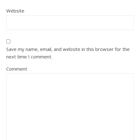
Website
Save my name, email, and website in this browser for the
next time I comment.
Comment