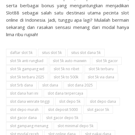
serta berbagai bonus yang menguntungkan menjadikan
Slot88 sebagai salah satu destinasi utama pecinta slot
online di Indonesia. Jadi, tunggu apa lagi? Mulailah bermain
sekarang dan rasakan sensasi menang dari modal hanya
lima ribu rupiah!
daftar slot 5k
situs slot 5k
situs slot dana 5k
slot 5k anti rungkad
slot 5k auto maxwin
slot 5k gacor
slot 5k gampang wd
slot 5k no ribet
slot 5k terbaru
slot 5k terbaru 2025
slot 5k to 500k
slot 5k via dana
slot 5rb dana
slot dana
slot dana 2025
slot dana hari ini
slot dana terpercaya
slot dana winrate tinggi
slot depo 5k
slot depo dana
slot depo murah
slot deposit 5000
slot gacor 5k
slot gacor dana
slot gacor depo 5k
slot gampang menang
slot minimal depo 5k
slot modal receh
slot online dana
slot pakai dana