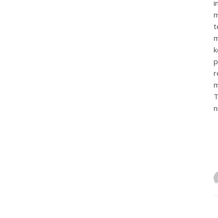
i
t
m
k
p
r
m
T
n