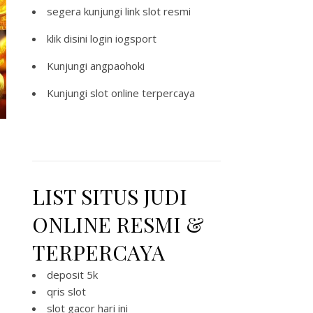
segera kunjungi
link slot resmi
klik disini
login iogsport
Kunjungi
angpaohoki
Kunjungi
slot online terpercaya
LIST SITUS JUDI
ONLINE RESMI &
TERPERCAYA
deposit 5k
qris slot
slot gacor hari ini