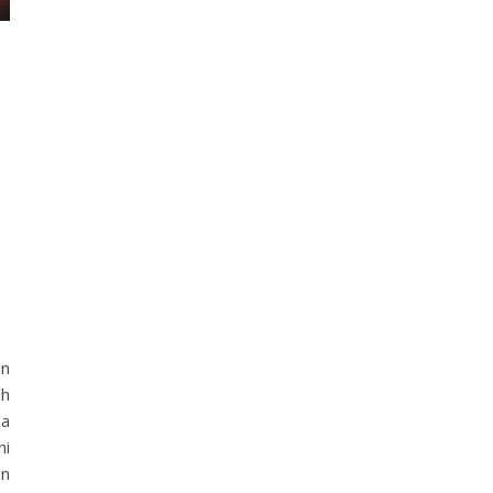
an
ah
na
ni
an