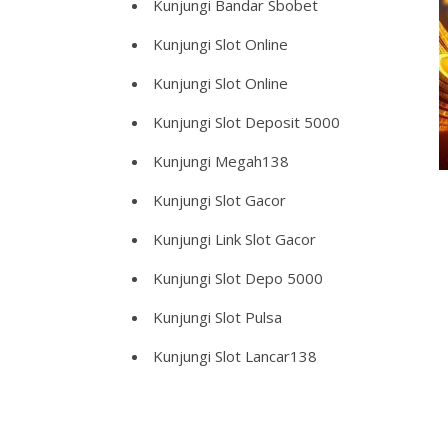
Kunjungi
Bandar Sbobet
Kunjungi
Slot Online
Kunjungi
Slot Online
Kunjungi
Slot Deposit 5000
Kunjungi
Megah138
Kunjungi
Slot Gacor
Kunjungi
Link Slot Gacor
Kunjungi
Slot Depo 5000
Kunjungi
Slot Pulsa
Kunjungi
Slot Lancar138