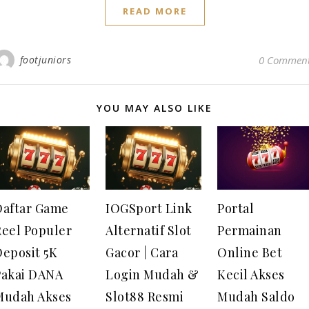
READ MORE
footjuniors
0 Commen
YOU MAY ALSO LIKE
Daftar Game
IOGSport Link
Portal
Reel Populer
Alternatif Slot
Permainan
Deposit 5K
Gacor | Cara
Online Bet
Pakai DANA
Login Mudah &
Kecil Akses
Mudah Akses
Slot88 Resmi
Mudah Saldo