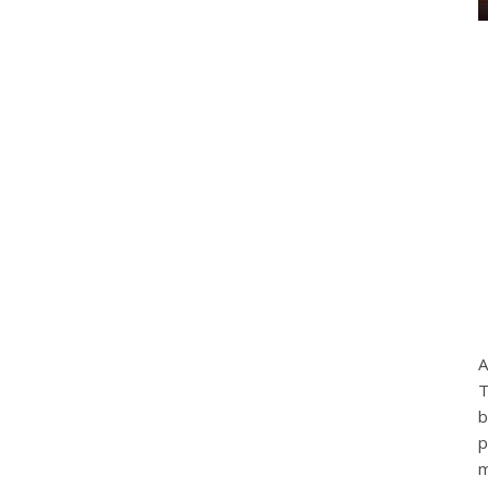
A
T
b
p
m