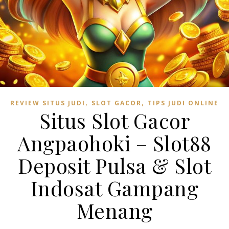
,
,
REVIEW SITUS JUDI
SLOT GACOR
TIPS JUDI ONLINE
Situs Slot Gacor
Angpaohoki – Slot88
Deposit Pulsa & Slot
Indosat Gampang
Menang