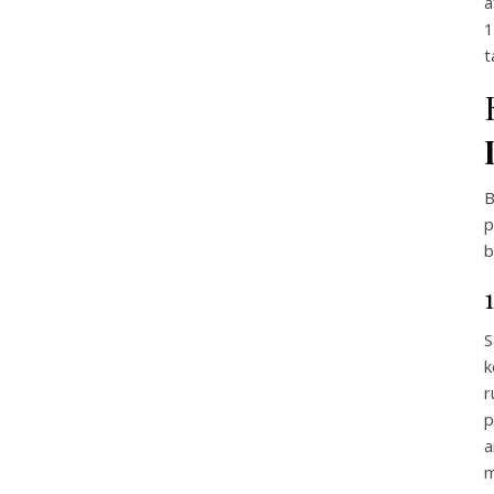
a
1
t
B
p
b
S
k
r
p
a
m