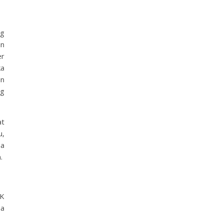
ng
an
er
ka
an
ng
at
u,
sa
.
0K
pa