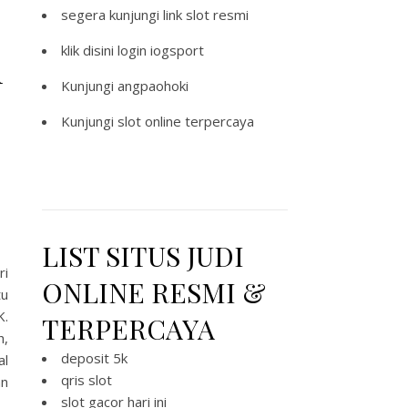
segera kunjungi
link slot resmi
klik disini
login iogsport
l
Kunjungi
angpaohoki
Kunjungi
slot online terpercaya
LIST SITUS JUDI
ri
ONLINE RESMI &
tu
K.
TERPERCAYA
h,
deposit 5k
al
qris slot
an
slot gacor hari ini