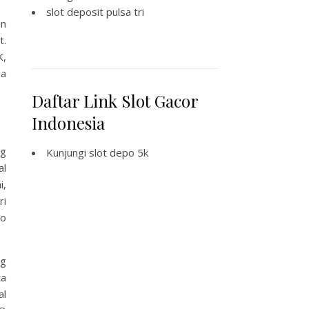
slot deposit pulsa tri
un
t.
K,
sa
Daftar Link Slot Gacor
Indonesia
ng
Kunjungi
slot depo 5k
al
i,
ri
to
ng
a
al