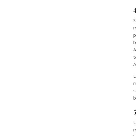
S
m
p
b
A
t
A
D
m
s
b
U
m