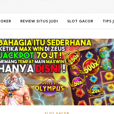
POKER
REVIEW SITUS JUDI
SLOT GACOR
TIPS 
SLOT GACOR