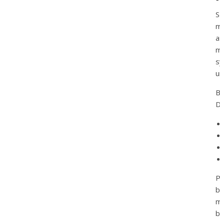
m
a
m
s
u
B
D
P
b
m
b