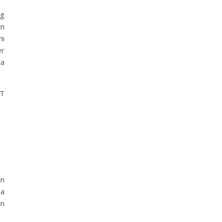
g
in
ni
er
da
OT
an
da
an