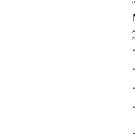
p
A
m