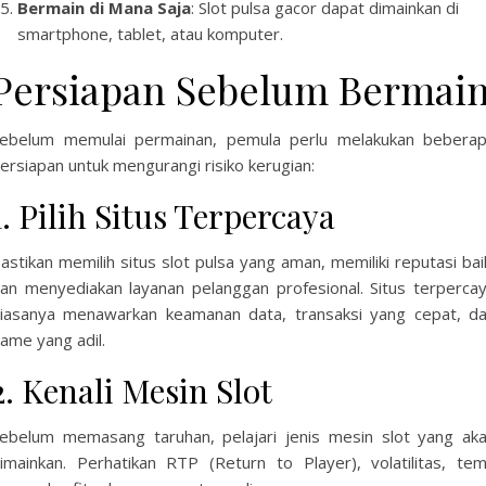
Bermain di Mana Saja
: Slot pulsa gacor dapat dimainkan di
smartphone, tablet, atau komputer.
Persiapan Sebelum Bermai
ebelum memulai permainan, pemula perlu melakukan bebera
ersiapan untuk mengurangi risiko kerugian:
1. Pilih Situs Terpercaya
astikan memilih situs slot pulsa yang aman, memiliki reputasi bai
an menyediakan layanan pelanggan profesional. Situs terperca
iasanya menawarkan keamanan data, transaksi yang cepat, d
ame yang adil.
2. Kenali Mesin Slot
ebelum memasang taruhan, pelajari jenis mesin slot yang ak
imainkan. Perhatikan RTP (Return to Player), volatilitas, te