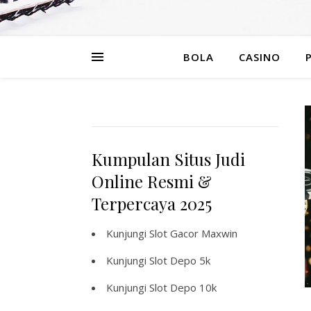
BOLA
CASINO
Kumpulan Situs Judi
Online Resmi &
Terpercaya 2025
Kunjungi
Slot Gacor Maxwin
Kunjungi
Slot Depo 5k
Kunjungi
Slot Depo 10k