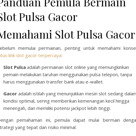
Panduan Pemula Bermain
Slot Pulsa Gacor
Memahami Slot Pulsa Gacor
ebelum memulai permainan, penting untuk memahami kons
itus link slot gacor terpercaya
:
Slot Pulsa
adalah permainan slot online yang memungkinkan
pemain melakukan taruhan menggunakan pulsa telepon, tanpa
harus menggunakan transfer bank atau e-wallet.
Gacor
adalah istilah yang menunjukkan mesin slot sedang dala
kondisi optimal, sering memberikan kemenangan kecil hingga
menengah, dan memiliki potensi jackpot lebih tinggi.
engan pemahaman ini, pemula dapat mulai bermain deng
trategi yang tepat dan risiko minimal.