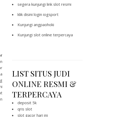
segera kunjungi
link slot resmi
klik disini
login iogsport
Kunjungi
angpaohoki
Kunjungi
slot online terpercaya
or
an
or
LIST SITUS JUDI
sa
ng
ONLINE RESMI &
ni
TERPERCAYA
at
an
deposit 5k
qris slot
slot gacor hari ini