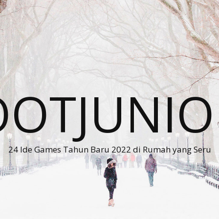
OOTJUNIO
24 Ide Games Tahun Baru 2022 di Rumah yang Seru