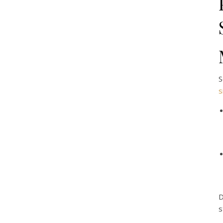
S
s
D
s