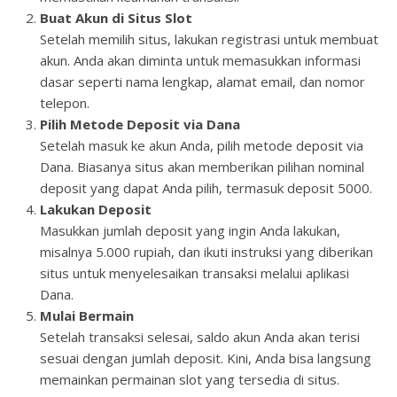
Buat Akun di Situs Slot
Setelah memilih situs, lakukan registrasi untuk membuat
akun. Anda akan diminta untuk memasukkan informasi
dasar seperti nama lengkap, alamat email, dan nomor
telepon.
Pilih Metode Deposit via Dana
Setelah masuk ke akun Anda, pilih metode deposit via
Dana. Biasanya situs akan memberikan pilihan nominal
deposit yang dapat Anda pilih, termasuk deposit 5000.
Lakukan Deposit
Masukkan jumlah deposit yang ingin Anda lakukan,
misalnya 5.000 rupiah, dan ikuti instruksi yang diberikan
situs untuk menyelesaikan transaksi melalui aplikasi
Dana.
Mulai Bermain
Setelah transaksi selesai, saldo akun Anda akan terisi
sesuai dengan jumlah deposit. Kini, Anda bisa langsung
memainkan permainan slot yang tersedia di situs.