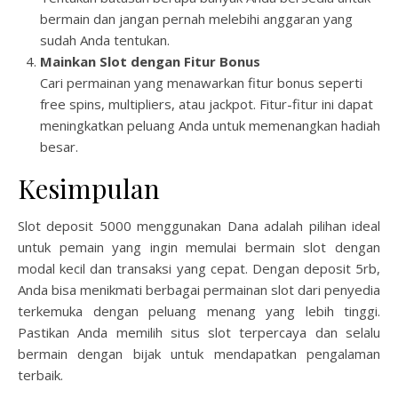
bermain dan jangan pernah melebihi anggaran yang
sudah Anda tentukan.
Mainkan Slot dengan Fitur Bonus
Cari permainan yang menawarkan fitur bonus seperti
free spins, multipliers, atau jackpot. Fitur-fitur ini dapat
meningkatkan peluang Anda untuk memenangkan hadiah
besar.
Kesimpulan
Slot deposit 5000 menggunakan Dana adalah pilihan ideal
untuk pemain yang ingin memulai bermain slot dengan
modal kecil dan transaksi yang cepat. Dengan deposit 5rb,
Anda bisa menikmati berbagai permainan slot dari penyedia
terkemuka dengan peluang menang yang lebih tinggi.
Pastikan Anda memilih situs slot terpercaya dan selalu
bermain dengan bijak untuk mendapatkan pengalaman
terbaik.