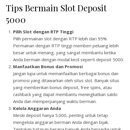
Tips Bermain Slot Deposit
5000
Pilih Slot dengan RTP Tinggi
Pilih permainan slot dengan RTP lebih dari 95%.
Permainan dengan RTP tinggi memberi peluang lebih
besar untuk menang, yang sangat membantu ketika
Anda bermain dengan modal kecil seperti deposit 5000.
Manfaatkan Bonus dan Promosi
Jangan lupa untuk memanfaatkan berbagai bonus dan
promosi yang ditawarkan oleh situs slot. Banyak situs
yang memberikan bonus deposit, free spins, atau
cashback yang dapat membantu meningkatkan saldo
Anda dan memperpanjang waktu bermain.
Kelola Anggaran Anda
Meski deposit hanya 5.000, penting untuk tetap
mengelola anggaran bermain Anda dengan bijak.
Tentukan batasan berapa banyak Anda bersedia untuk