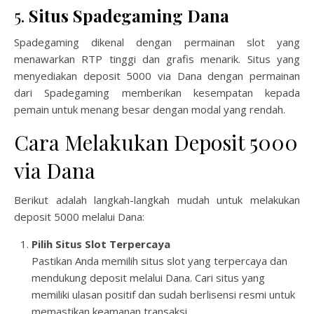
5.
Situs Spadegaming Dana
Spadegaming dikenal dengan permainan slot yang
menawarkan RTP tinggi dan grafis menarik. Situs yang
menyediakan deposit 5000 via Dana dengan permainan
dari Spadegaming memberikan kesempatan kepada
pemain untuk menang besar dengan modal yang rendah.
Cara Melakukan Deposit 5000
via Dana
Berikut adalah langkah-langkah mudah untuk melakukan
deposit 5000 melalui Dana:
Pilih Situs Slot Terpercaya
Pastikan Anda memilih situs slot yang terpercaya dan
mendukung deposit melalui Dana. Cari situs yang
memiliki ulasan positif dan sudah berlisensi resmi untuk
memastikan keamanan transaksi.