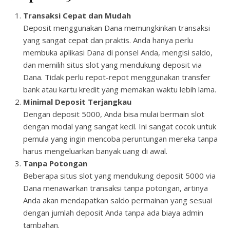
Transaksi Cepat dan Mudah
Deposit menggunakan Dana memungkinkan transaksi
yang sangat cepat dan praktis. Anda hanya perlu
membuka aplikasi Dana di ponsel Anda, mengisi saldo,
dan memilih situs slot yang mendukung deposit via
Dana. Tidak perlu repot-repot menggunakan transfer
bank atau kartu kredit yang memakan waktu lebih lama.
Minimal Deposit Terjangkau
Dengan deposit 5000, Anda bisa mulai bermain slot
dengan modal yang sangat kecil. Ini sangat cocok untuk
pemula yang ingin mencoba peruntungan mereka tanpa
harus mengeluarkan banyak uang di awal.
Tanpa Potongan
Beberapa situs slot yang mendukung deposit 5000 via
Dana menawarkan transaksi tanpa potongan, artinya
Anda akan mendapatkan saldo permainan yang sesuai
dengan jumlah deposit Anda tanpa ada biaya admin
tambahan.