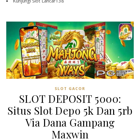
Kunjungi
Slot Lancar138
SLOT GACOR
SLOT DEPOSIT 5000:
Situs Slot Depo 5k Dan 5rb
Via Dana Gampang
Maxwin