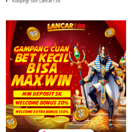
Kunjungi
Slot Lancar138