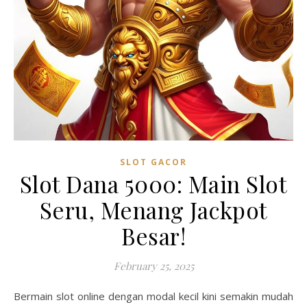
SLOT GACOR
Slot Dana 5000: Main Slot
Seru, Menang Jackpot
Besar!
February 25, 2025
Bermain slot online dengan modal kecil kini semakin mudah