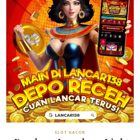
SLOT GACOR