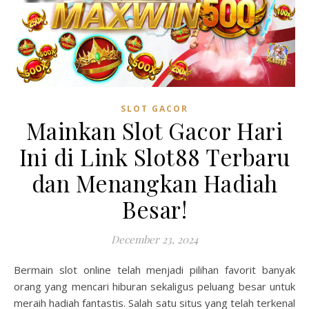
SLOT GACOR
Mainkan Slot Gacor Hari
Ini di Link Slot88 Terbaru
dan Menangkan Hadiah
Besar!
December 23, 2024
Bermain slot online telah menjadi pilihan favorit banyak
orang yang mencari hiburan sekaligus peluang besar untuk
meraih hadiah fantastis. Salah satu situs yang telah terkenal