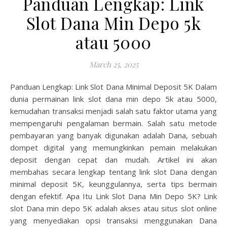
Panduan Lengkap: Link
Slot Dana Min Depo 5k
atau 5000
March 25, 2025
Panduan Lengkap: Link Slot Dana Minimal Deposit 5K Dalam
dunia permainan link slot dana min depo 5k atau 5000,
kemudahan transaksi menjadi salah satu faktor utama yang
mempengaruhi pengalaman bermain. Salah satu metode
pembayaran yang banyak digunakan adalah Dana, sebuah
dompet digital yang memungkinkan pemain melakukan
deposit dengan cepat dan mudah. Artikel ini akan
membahas secara lengkap tentang link slot Dana dengan
minimal deposit 5K, keunggulannya, serta tips bermain
dengan efektif. Apa Itu Link Slot Dana Min Depo 5K? Link
slot Dana min depo 5K adalah akses atau situs slot online
yang menyediakan opsi transaksi menggunakan Dana