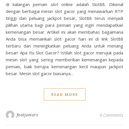
di kalangan pemain slot online adalah Slot88. Dikenal
dengan berbagai mesin slot gacor yang menawarkan RTP
tinggi dan peluang jackpot besar, Slot88 terus menjadi
pilihan utama bagi para pemain yang ingin mendapatkan
kemenangan besar. Artikel ini akan membahas bagaimana
Anda bisa memainkan slot gacor hari ini di link Slot88
terbaru dan meningkatkan peluang Anda untuk menang
besar! Apa Itu Slot Gacor? Istilah slot gacor merujuk pada
mesin slot yang sering memberikan kemenangan kepada
pemain, baik berupa kemenangan kecil maupun jackpot
besar. Mesin slot gacor biasanya…
READ MORE
footjuniors
0 Comments