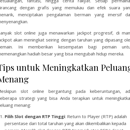
etualangan, fantasi, hingga cerita rakyat. Setiap permain
irancang dengan grafis yang memukau dan efek suara ya
enarik, menciptakan pengalaman bermain yang imersif d
enyenangkan.
anyak slot online juga menawarkan jackpot progresif, di ma
ackpot akan meningkat seiring dengan taruhan yang dipasang ol
pemain. Ini memberikan kesempatan bagi pemain untu
emenangkan hadiah besar yang bisa mengubah hidup mereka.
Tips untuk Meningkatkan Peluan
Menang
eskipun slot online bergantung pada keberuntungan, a
eberapa strategi yang bisa Anda terapkan untuk meningkatk
eluang menang:
Pilih Slot dengan RTP Tinggi
: Return to Player (RTP) adalah
persentase dari total taruhan yang akan dikembalikan kepada