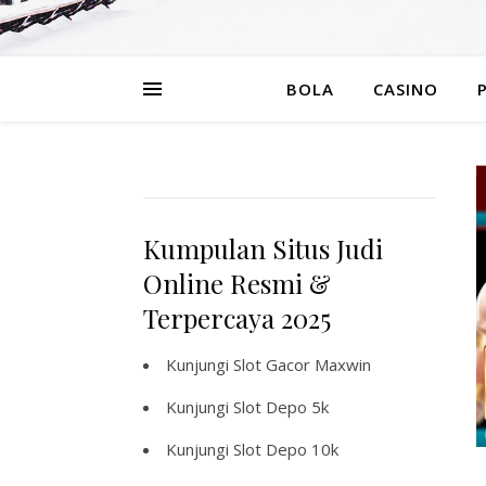
BOLA
CASINO
Kumpulan Situs Judi
Online Resmi &
Terpercaya 2025
Kunjungi
Slot Gacor Maxwin
Kunjungi
Slot Depo 5k
Kunjungi
Slot Depo 10k