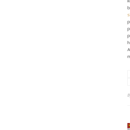
k
b
s
p
p
p
h
A
m