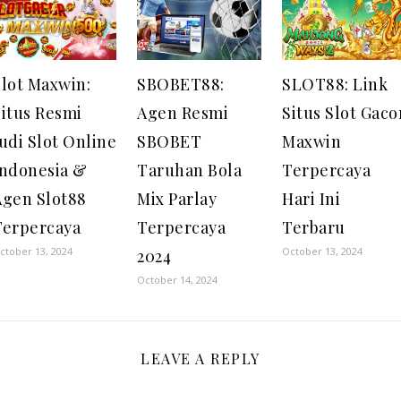
Slot Maxwin:
SBOBET88:
SLOT88: Link
Situs Resmi
Agen Resmi
Situs Slot Gaco
udi Slot Online
SBOBET
Maxwin
Indonesia &
Taruhan Bola
Terpercaya
Agen Slot88
Mix Parlay
Hari Ini
Terpercaya
Terpercaya
Terbaru
ctober 13, 2024
October 13, 2024
2024
October 14, 2024
LEAVE A REPLY