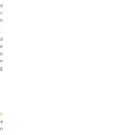
ol
n.
an
.
ol
at
si
an
ng
10
da
ri