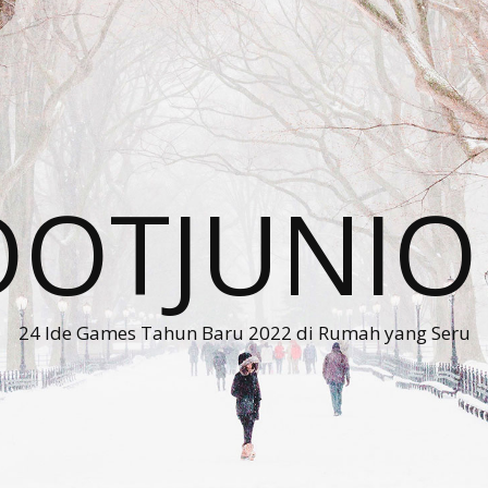
OOTJUNIO
24 Ide Games Tahun Baru 2022 di Rumah yang Seru