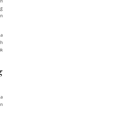
an
ng
an
na
eh
k
g
da
an