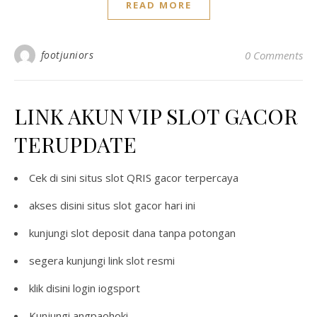
READ MORE
footjuniors
0 Comments
LINK AKUN VIP SLOT GACOR
TERUPDATE
Cek di sini
situs slot QRIS gacor terpercaya
akses disini
situs slot gacor hari ini
kunjungi
slot deposit dana tanpa potongan
segera kunjungi
link slot resmi
klik disini
login iogsport
Kunjungi
angpaohoki