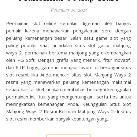
February 19, 2025
Permainan slot online semakin digemari oleh banyak
pemain karena menawarkan pengalaman seru dengan
peluang kemenangan besar. Salah satu game slot yang
paling populer saat ini adalah situs slot gacor mahjong
ways 2, permainan bertema mahjong yang dikembangkan
oleh PG Soft. Dengan grafis yang menarik, fitur inovatif,
dan RTP tinggi, game ini menjadi favorit di berbagai situs
slot resmi. Jika Anda mencari situs slot Mahjong Ways 2
resmi yang menawarkan peluang kemenangan maksimal
setiap hari, artikel ini akan membahas berbagai keunggulan
permainan ini, fitur yang menguntungkan, serta tips untuk
meningkatkan kemenangan Anda. Keunggulan Situs Slot
Mahjong Ways 2 Resmi Bermain Mahjong Ways 2 di situs
slot resmi memberikan banyak keuntungan yang…