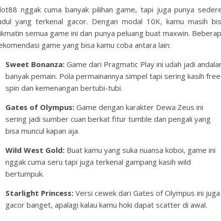
lot88 nggak cuma banyak pilihan game, tapi juga punya seder
udul yang terkenal gacor. Dengan modal 10K, kamu masih bi
ikmatin semua game ini dan punya peluang buat maxwin. Bebera
ekomendasi game yang bisa kamu coba antara lain:
Sweet Bonanza:
Game dari Pragmatic Play ini udah jadi andala
banyak pemain. Pola permainannya simpel tapi sering kasih free
spin dan kemenangan bertubi-tubi.
Gates of Olympus:
Game dengan karakter Dewa Zeus ini
sering jadi sumber cuan berkat fitur tumble dan pengali yang
bisa muncul kapan aja.
Wild West Gold:
Buat kamu yang suka nuansa koboi, game ini
nggak cuma seru tapi juga terkenal gampang kasih wild
bertumpuk.
Starlight Princess:
Versi cewek dari Gates of Olympus ini juga
gacor banget, apalagi kalau kamu hoki dapat scatter di awal.