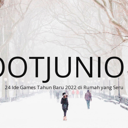
OOTJUNIO
24 Ide Games Tahun Baru 2022 di Rumah yang Seru