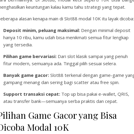
enghasilkan keuntungan kalau kamu tahu strategi yang tepat.
eberapa alasan kenapa main di Slot88 modal 10K itu layak dicoba:
Deposit minim, peluang maksimal:
Dengan minimal deposit
hanya 10 ribu, kamu udah bisa menikmati semua fitur lengkap
yang tersedia.
Pilihan game bervariasi:
Dari slot klasik sampai yang penuh
fitur modern, semuanya ada. Tinggal pilih sesuai selera.
Banyak game gacor:
Slot88 terkenal dengan game-game yan
gampang menang dan sering bagi scatter atau free spin.
Support transaksi cepat:
Top up bisa pakai e-wallet, QRIS,
atau transfer bank—semuanya serba praktis dan cepat.
Pilihan Game Gacor yang Bisa
Dicoba Modal 10K