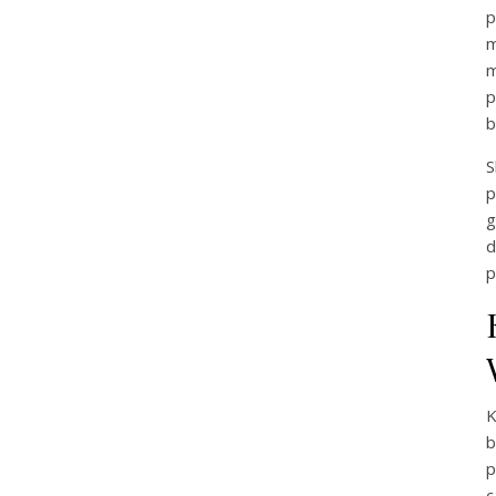
p
m
m
p
b
S
p
g
d
p
K
b
p
c