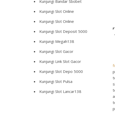
Kunjungi
Bandar Sbobet
Kunjungi
Slot Online
Kunjungi
Slot Online
Kunjungi
Slot Deposit 5000
Kunjungi
Megah138
Kunjungi
Slot Gacor
Kunjungi
Link Slot Gacor
f
Kunjungi
Slot Depo 5000
p
t
Kunjungi
Slot Pulsa
s
t
Kunjungi
Slot Lancar138
a
t
p