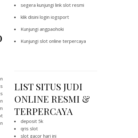
segera kunjungi
link slot resmi
klik disini
login iogsport
Kunjungi
angpaohoki
o
Kunjungi
slot online terpercaya
in
LIST SITUS JUDI
us
us
ONLINE RESMI &
an
TERPERCAYA
am
ot
deposit 5k
an
qris slot
slot gacor hari ini