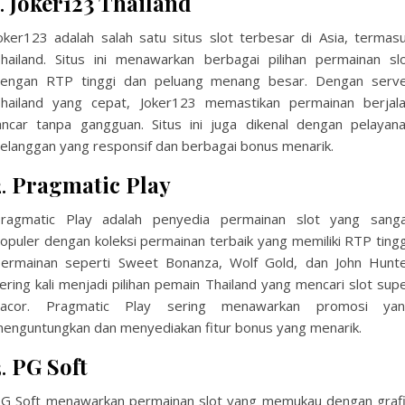
1.
Joker123 Thailand
oker123 adalah salah satu situs slot terbesar di Asia, termas
hailand. Situs ini menawarkan berbagai pilihan permainan sl
engan RTP tinggi dan peluang menang besar. Dengan serv
hailand yang cepat, Joker123 memastikan permainan berjal
ancar tanpa gangguan. Situs ini juga dikenal dengan pelayan
elanggan yang responsif dan berbagai bonus menarik.
2.
Pragmatic Play
ragmatic Play adalah penyedia permainan slot yang sang
opuler dengan koleksi permainan terbaik yang memiliki RTP tingg
ermainan seperti Sweet Bonanza, Wolf Gold, dan John Hunt
ering kali menjadi pilihan pemain Thailand yang mencari slot sup
acor. Pragmatic Play sering menawarkan promosi ya
enguntungkan dan menyediakan fitur bonus yang menarik.
3.
PG Soft
G Soft menawarkan permainan slot yang memukau dengan graf