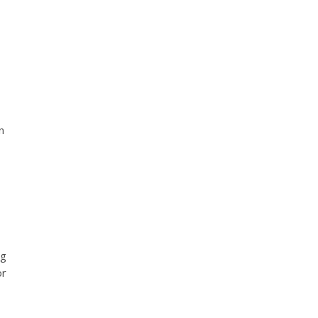
n
ng
or