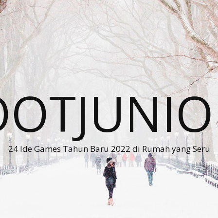
OOTJUNIO
24 Ide Games Tahun Baru 2022 di Rumah yang Seru