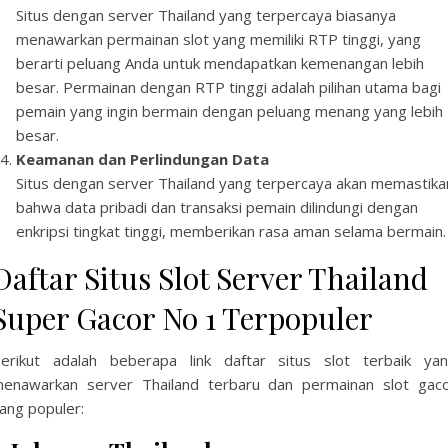
Situs dengan server Thailand yang terpercaya biasanya
menawarkan permainan slot yang memiliki RTP tinggi, yang
berarti peluang Anda untuk mendapatkan kemenangan lebih
besar. Permainan dengan RTP tinggi adalah pilihan utama bagi
pemain yang ingin bermain dengan peluang menang yang lebih
besar.
Keamanan dan Perlindungan Data
Situs dengan server Thailand yang terpercaya akan memastika
bahwa data pribadi dan transaksi pemain dilindungi dengan
enkripsi tingkat tinggi, memberikan rasa aman selama bermain.
Daftar Situs Slot Server Thailand
Super Gacor No 1 Terpopuler
erikut adalah beberapa link daftar situs slot terbaik ya
enawarkan server Thailand terbaru dan permainan slot gac
ang populer: