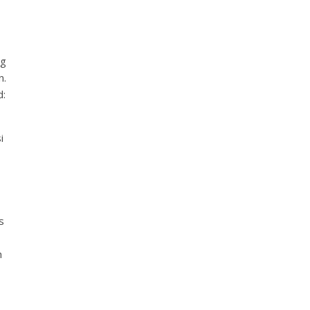
ng
n.
d:
i
s
h