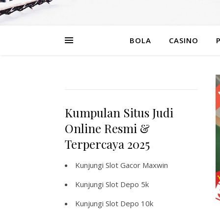
BOLA
CASINO
Kumpulan Situs Judi
Online Resmi &
Terpercaya 2025
Kunjungi
Slot Gacor Maxwin
Kunjungi
Slot Depo 5k
Kunjungi
Slot Depo 10k