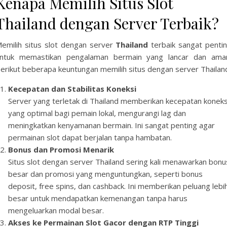
Kenapa Memilih Situs Slot
Thailand dengan Server Terbaik?
emilih situs slot dengan server
Thailand
terbaik sangat penti
ntuk memastikan pengalaman bermain yang lancar dan ama
erikut beberapa keuntungan memilih situs dengan server Thailan
Kecepatan dan Stabilitas Koneksi
Server yang terletak di Thailand memberikan kecepatan koneks
yang optimal bagi pemain lokal, mengurangi lag dan
meningkatkan kenyamanan bermain. Ini sangat penting agar
permainan slot dapat berjalan tanpa hambatan.
Bonus dan Promosi Menarik
Situs slot dengan server Thailand sering kali menawarkan bonu
besar dan promosi yang menguntungkan, seperti bonus
deposit, free spins, dan cashback. Ini memberikan peluang lebi
besar untuk mendapatkan kemenangan tanpa harus
mengeluarkan modal besar.
Akses ke Permainan Slot Gacor dengan RTP Tinggi