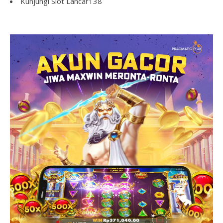
Kunjungi
Slot Lancar138