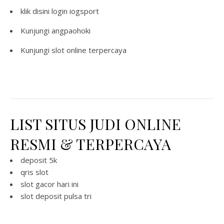
klik disini
login iogsport
Kunjungi
angpaohoki
Kunjungi
slot online terpercaya
LIST SITUS JUDI ONLINE
RESMI & TERPERCAYA
deposit 5k
qris slot
slot gacor hari ini
slot deposit pulsa tri