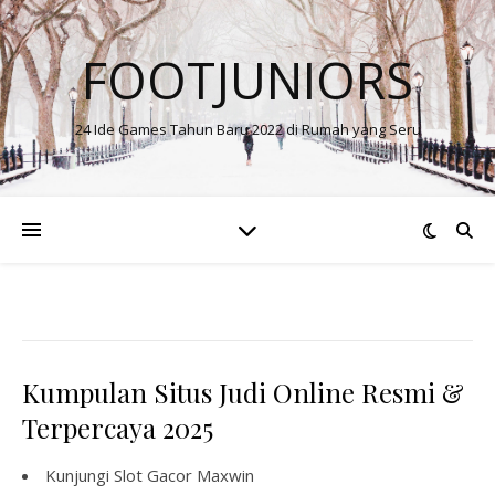
FOOTJUNIORS
24 Ide Games Tahun Baru 2022 di Rumah yang Seru
Kumpulan Situs Judi Online Resmi &
Terpercaya 2025
Kunjungi
Slot Gacor Maxwin