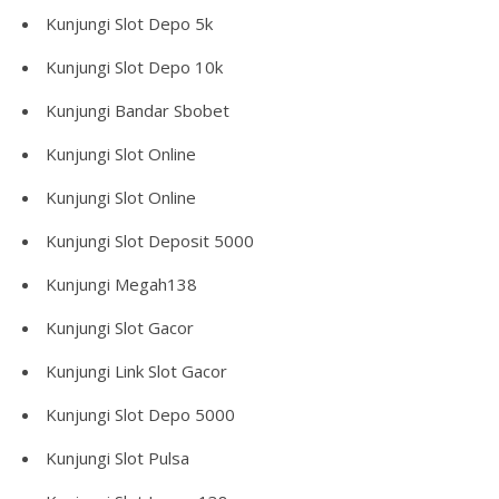
Kunjungi
Slot Depo 5k
Kunjungi
Slot Depo 10k
Kunjungi
Bandar Sbobet
Kunjungi
Slot Online
Kunjungi
Slot Online
Kunjungi
Slot Deposit 5000
Kunjungi
Megah138
Kunjungi
Slot Gacor
Kunjungi
Link Slot Gacor
Kunjungi
Slot Depo 5000
Kunjungi
Slot Pulsa