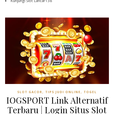
Kunjungi
Slot Lancar138
,
,
SLOT GACOR
TIPS JUDI ONLINE
TOGEL
IOGSPORT Link Alternatif
Terbaru | Login Situs Slot