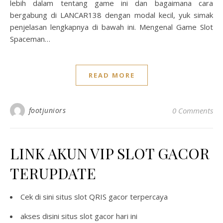
lebih dalam tentang game ini dan bagaimana cara
bergabung di LANCAR138 dengan modal kecil, yuk simak
penjelasan lengkapnya di bawah ini. Mengenal Game Slot
Spaceman…
READ MORE
footjuniors
0 Comments
LINK AKUN VIP SLOT GACOR
TERUPDATE
Cek di sini
situs slot QRIS gacor terpercaya
akses disini
situs slot gacor hari ini