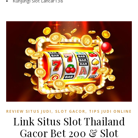
Kunjungi
Slot Lancar138
,
,
REVIEW SITUS JUDI
SLOT GACOR
TIPS JUDI ONLINE
Link Situs Slot Thailand
Gacor Bet 200 & Slot