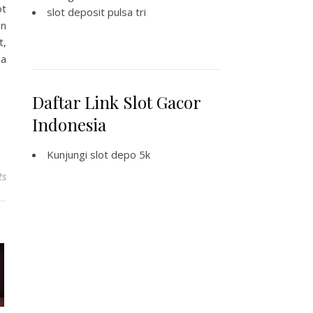
ot
slot deposit pulsa tri
an
t,
pa
…
Daftar Link Slot Gacor
Indonesia
Kunjungi
slot depo 5k
ts