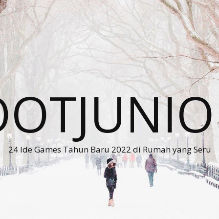
OOTJUNIO
24 Ide Games Tahun Baru 2022 di Rumah yang Seru