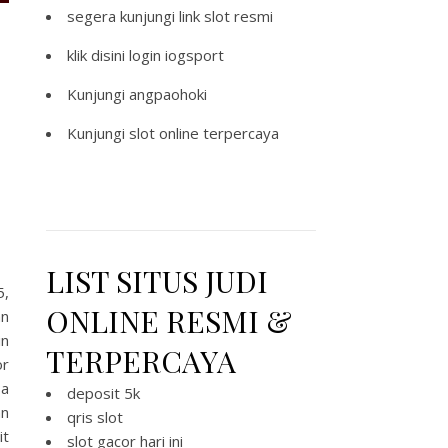
segera kunjungi
link slot resmi
klik disini
login iogsport
Kunjungi
angpaohoki
Kunjungi
slot online terpercaya
LIST SITUS JUDI
5,
ONLINE RESMI &
an
in
TERPERCAYA
or
sa
deposit 5k
an
qris slot
it
slot gacor hari ini