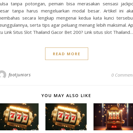
ulsa tanpa potongan, pemain bisa merasakan sensasi jackp
esar tanpa harus mengeluarkan modal besar. Artikel ini ak
embahas secara lengkap mengenai kedua kata kunci tersebu
eunggulannya, serta tips agar peluang menang lebih maksimal. A
tu Link Situs Slot Thailand Gacor Bet 200? Link situs slot Thailand
READ MORE
footjuniors
0 Commen
YOU MAY ALSO LIKE