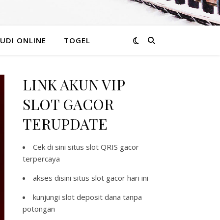
JUDI ONLINE
TOGEL
LINK AKUN VIP
SLOT GACOR
TERUPDATE
Cek di sini
situs slot QRIS gacor
terpercaya
akses disini
situs slot gacor hari ini
kunjungi
slot deposit dana tanpa
potongan