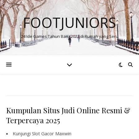
FOOTJUNIORS
24 Ide Games Tahun Baru 2022 di Rumah yang Seru
Kumpulan Situs Judi Online Resmi &
Terpercaya 2025
Kunjungi
Slot Gacor Maxwin