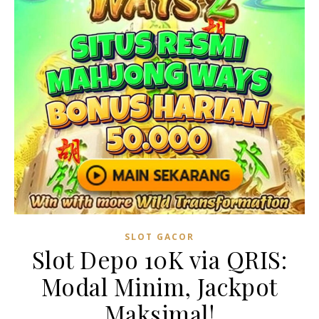
SLOT GACOR
Slot Depo 10K via QRIS:
Modal Minim, Jackpot
Maksimal!