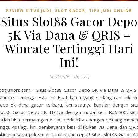
,
,
REVIEW SITUS JUDI
SLOT GACOR
TIPS JUDI ONLINE
Situs Slot88 Gacor Depo
5K Via Dana & QRIS –
Winrate Tertinggi Hari
Ini!
September 16, 2025
ootjuniors.com – Situs Slot88 Gacor Depo 5K Via Dana & QRIS
inrate Tertinggi Hari Ini! Buat kamu yang sedang cari link sl
epo 5k dana gacor terbaru, kini saatnya kenalan dengan Sit
lot88 Gacor Depo 5K. Hanya dengan modal kecil Rp5.000, ka
udah bisa bermain game slot berkualitas dengan peluang mena
inggi. Apalagi, kini pembayaran bisa dilakukan via Dana dan QRI
ikin transaksi jadi super praktis dan cepat! Situs Slot88 Gacor A