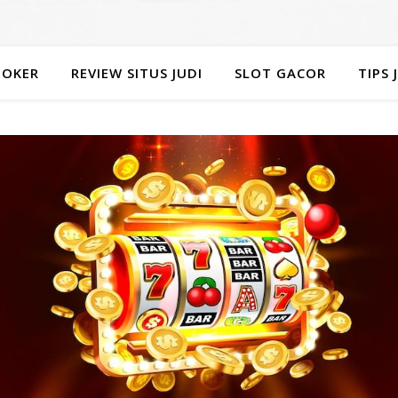
POKER
REVIEW SITUS JUDI
SLOT GACOR
TIPS 