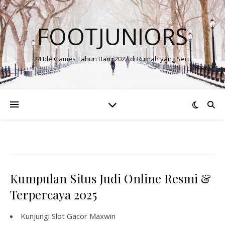
FOOTJUNIORS
24 Ide Games Tahun Baru 2022 di Rumah yang Seru
Kumpulan Situs Judi Online Resmi &
Terpercaya 2025
Kunjungi
Slot Gacor Maxwin