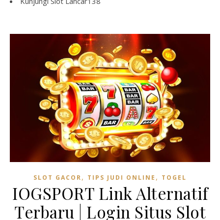
Kunjungi
Slot Lancar138
,
,
SLOT GACOR
TIPS JUDI ONLINE
TOGEL
IOGSPORT Link Alternatif
Terbaru | Login Situs Slot