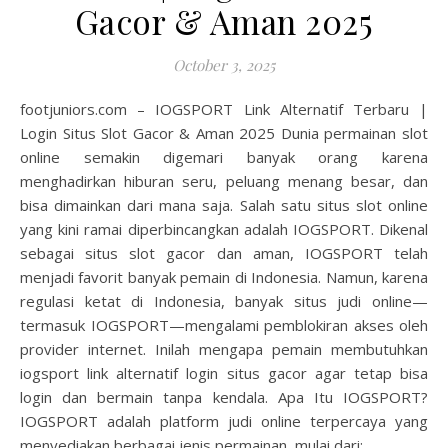
Gacor & Aman 2025
October 3, 2025
footjuniors.com – IOGSPORT Link Alternatif Terbaru |
Login Situs Slot Gacor & Aman 2025 Dunia permainan slot
online semakin digemari banyak orang karena
menghadirkan hiburan seru, peluang menang besar, dan
bisa dimainkan dari mana saja. Salah satu situs slot online
yang kini ramai diperbincangkan adalah IOGSPORT. Dikenal
sebagai situs slot gacor dan aman, IOGSPORT telah
menjadi favorit banyak pemain di Indonesia. Namun, karena
regulasi ketat di Indonesia, banyak situs judi online—
termasuk IOGSPORT—mengalami pemblokiran akses oleh
provider internet. Inilah mengapa pemain membutuhkan
iogsport link alternatif login situs gacor agar tetap bisa
login dan bermain tanpa kendala. Apa Itu IOGSPORT?
IOGSPORT adalah platform judi online terpercaya yang
menyediakan berbagai jenis permainan, mulai dari:…