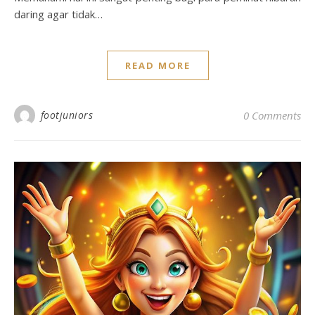
daring agar tidak…
READ MORE
footjuniors
0 Comments