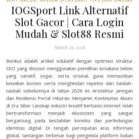
SLOT GACOR
REVIEW SITUS JUDI
TIPS JUDI ONLINE
IOGSport Link Alternatif
Slot Gacor | Cara Login
Mudah & Slot88 Resmi
March 29, 2026
Berikut adalah artikel edukatif dengan optimasi struktur
SEO yang disusun menggunakan pemilihan kosakata teknis
yang variatif, segar, serta orisinal, guna memastikan
keunikan konten serta menghindari repetisi dari naskah-
naskah sebelumnya di tahun 2026 ini. Arsitektur Jaringan
dan Resiliensi Portal Hiburan: Menjamin Kontinuitas Akses
di Era Siber Lanskap industri kreatif berbasis internet telah
bertransformasi menjadi ekosistem yang sangat
bergantung pada kestabilan koneksi dan perlindungan
identitas digital. Di tengah percepatan arus informasi
global, tantangan terbesar bagi pengelola platform bukan