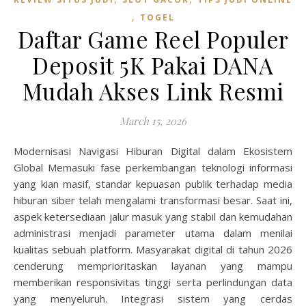
,
TOGEL
Daftar Game Reel Populer
Deposit 5K Pakai DANA
Mudah Akses Link Resmi
March 15, 2026
Modernisasi Navigasi Hiburan Digital dalam Ekosistem
Global Memasuki fase perkembangan teknologi informasi
yang kian masif, standar kepuasan publik terhadap media
hiburan siber telah mengalami transformasi besar. Saat ini,
aspek ketersediaan jalur masuk yang stabil dan kemudahan
administrasi menjadi parameter utama dalam menilai
kualitas sebuah platform. Masyarakat digital di tahun 2026
cenderung memprioritaskan layanan yang mampu
memberikan responsivitas tinggi serta perlindungan data
yang menyeluruh. Integrasi sistem yang cerdas