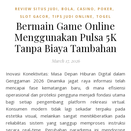
,
,
,
,
REVIEW SITUS JUDI
BOLA
CASINO
POKER
,
,
SLOT GACOR
TIPS JUDI ONLINE
TOGEL
Bermain Game Online
Menggunakan Pulsa 5K
Tanpa Biaya Tambahan
March 17, 2026
Inovasi Konektivitas: Masa Depan Hiburan Digital dalam
Genggaman 2026 Dinamika jagat raya informasi telah
mencapai fase kematangan baru, di mana efisiensi
operasional dan proteksi pengguna menjadi fondasi utama
bagi setiap pengembang platform rekreasi virtual.
Konsumen modern tidak lagi sekadar terpaku pada
estetika visual, melainkan sangat menitikberatkan pada
reliabilitas sistem yang sanggup memproses instruksi
secara real-time. Perubahan paradigma ini mendorong