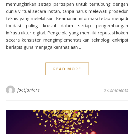
memungkinkan setiap partisipan untuk terhubung dengan
dunia virtual secara instan, tanpa harus melewati prosedur
teknis yang melelahkan. Keamanan informasi tetap menjadi
fondasi paling krusial dalam setiap pengembangan
infrastruktur digital. Pengelola yang memiliki reputasi kokoh
secara konsisten mengimplementasikan teknologi enkripsi
berlapis guna menjaga kerahasiaan…
READ MORE
footjuniors
0 Comments