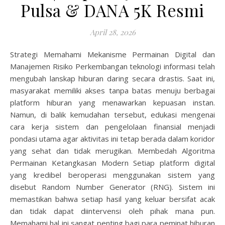
Pulsa & DANA 5K Resmi
April 28, 2026
Strategi Memahami Mekanisme Permainan Digital dan
Manajemen Risiko Perkembangan teknologi informasi telah
mengubah lanskap hiburan daring secara drastis. Saat ini,
masyarakat memiliki akses tanpa batas menuju berbagai
platform hiburan yang menawarkan kepuasan instan.
Namun, di balik kemudahan tersebut, edukasi mengenai
cara kerja sistem dan pengelolaan finansial menjadi
pondasi utama agar aktivitas ini tetap berada dalam koridor
yang sehat dan tidak merugikan. Membedah Algoritma
Permainan Ketangkasan Modern Setiap platform digital
yang kredibel beroperasi menggunakan sistem yang
disebut Random Number Generator (RNG). Sistem ini
memastikan bahwa setiap hasil yang keluar bersifat acak
dan tidak dapat diintervensi oleh pihak mana pun.
Memahami hal ini sangat penting bagi para peminat hiburan