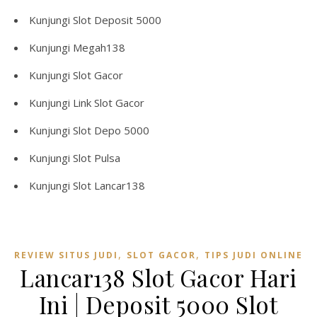
Kunjungi
Slot Deposit 5000
Kunjungi
Megah138
Kunjungi
Slot Gacor
Kunjungi
Link Slot Gacor
Kunjungi
Slot Depo 5000
Kunjungi
Slot Pulsa
Kunjungi
Slot Lancar138
,
,
REVIEW SITUS JUDI
SLOT GACOR
TIPS JUDI ONLINE
Lancar138 Slot Gacor Hari
Ini | Deposit 5000 Slot