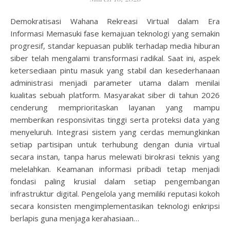
Demokratisasi Wahana Rekreasi Virtual dalam Era
Informasi Memasuki fase kemajuan teknologi yang semakin
progresif, standar kepuasan publik terhadap media hiburan
siber telah mengalami transformasi radikal. Saat ini, aspek
ketersediaan pintu masuk yang stabil dan kesederhanaan
administrasi menjadi parameter utama dalam menilai
kualitas sebuah platform. Masyarakat siber di tahun 2026
cenderung memprioritaskan layanan yang mampu
memberikan responsivitas tinggi serta proteksi data yang
menyeluruh. Integrasi sistem yang cerdas memungkinkan
setiap partisipan untuk terhubung dengan dunia virtual
secara instan, tanpa harus melewati birokrasi teknis yang
melelahkan. Keamanan informasi pribadi tetap menjadi
fondasi paling krusial dalam setiap pengembangan
infrastruktur digital. Pengelola yang memiliki reputasi kokoh
secara konsisten mengimplementasikan teknologi enkripsi
berlapis guna menjaga kerahasiaan…